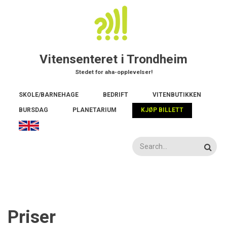
Hopp
til
hovedinnhold
Vitensenteret i Trondheim
Stedet for aha-opplevelser!
Main
SKOLE/BARNEHAGE
BEDRIFT
VITENBUTIKKEN
navigation
BURSDAG
PLANETARIUM
KJØP BILLETT
Søk
Priser