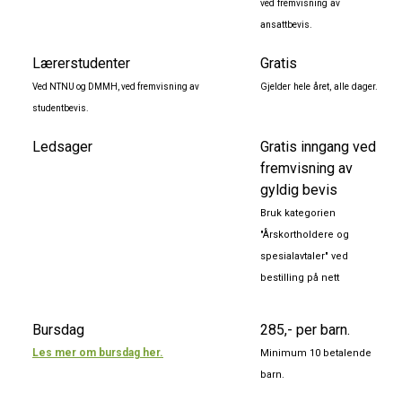
ved fremvisning av
ansattbevis.
Lærerstudenter
Gratis
Ved NTNU og DMMH, ved fremvisning av
Gjelder hele året, alle dager.
studentbevis.
Ledsager
Gratis inngang ved
fremvisning av
gyldig bevis
Bruk kategorien
"Årskortholdere og
spesialavtaler" ved
bestilling på nett
Bursdag
285,- per barn.
Les mer om bursdag her.
Minimum 10 betalende
barn.