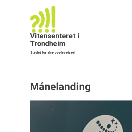
Hopp
til
Mai
hovedinnhold
navi
Vitensenteret i
Trondheim
Stedet for aha-opplevelser!
Månelanding