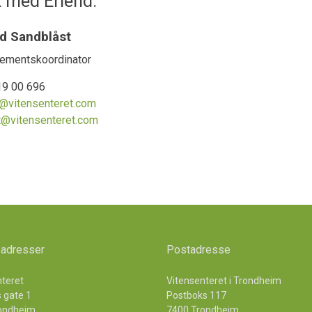
t med Erlend:
nd Sandblåst
gementskoordinator
19 00 696
@vitensenteret.com
t@vitensenteret.com
adresser
Postadresse
nteret
Vitensenteret i Trondheim
 gate 1
Postboks 117
ondheim
7400 Trondheim