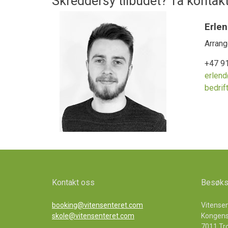
Skreddersy tilbudet? Ta kontak
Erle
Arran
+47 9
erlend
bedrif
Kontakt oss
Besøks
booking@vitensenteret.com
Vitense
skole@vitensenteret.com
Kongens
7011 Tr