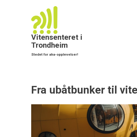
Hopp
til
Mai
hovedinnhold
navi
Søk
Vitensenteret i
Trondheim
Stedet for aha-opplevelser!
Fra ubåtbunker til vit