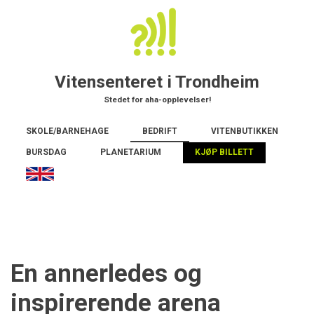
Hopp
til
hovedinnhold
Vitensenteret i Trondheim
Stedet for aha-opplevelser!
Main
SKOLE/BARNEHAGE
BEDRIFT
VITENBUTIKKEN
navigation
BURSDAG
PLANETARIUM
KJØP BILLETT
En annerledes og
inspirerende arena