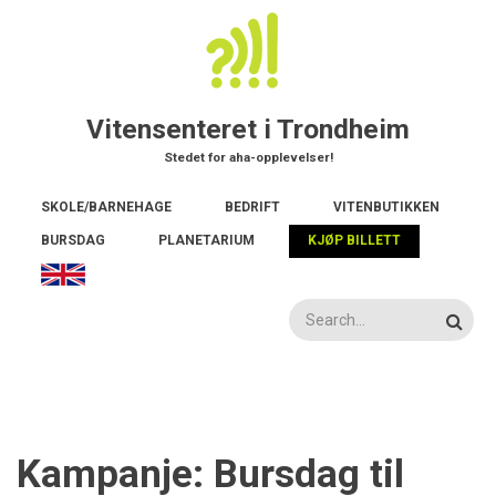
Hopp
til
hovedinnhold
Vitensenteret i Trondheim
Stedet for aha-opplevelser!
Main
SKOLE/BARNEHAGE
BEDRIFT
VITENBUTIKKEN
navigation
BURSDAG
PLANETARIUM
KJØP BILLETT
Søk
Kampanje: Bursdag til