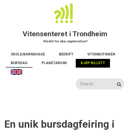
Hopp
til
hovedinnhold
Vitensenteret i Trondheim
Stedet for aha-opplevelser!
Main
SKOLE/BARNEHAGE
BEDRIFT
VITENBUTIKKEN
navigation
BURSDAG
PLANETARIUM
KJØP BILLETT
Søk
En unik bursdagfeiring i