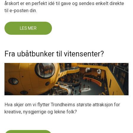
årskort er en perfekt idé til gave og sendes enkelt direkte
til e-posten din.
LES MER
OM
ÅRSKORT
&
GAVEKORT
Fra ubåtbunker til vitensenter?
Hva skjer om vi flytter Trondheims største attraksjon for
kreative, nysgjerrige og lekne folk?