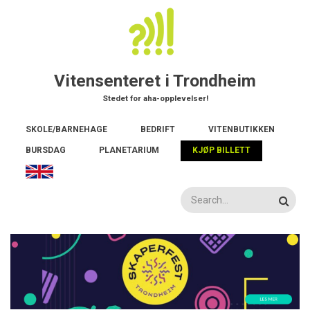
Hopp
til
hovedinnhold
Vitensenteret i Trondheim
Stedet for aha-opplevelser!
Main
SKOLE/BARNEHAGE
BEDRIFT
VITENBUTIKKEN
navigation
BURSDAG
PLANETARIUM
KJØP BILLETT
Søk