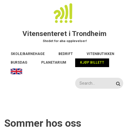
Hopp
til
hovedinnhold
Vitensenteret i Trondheim
Stedet for aha-opplevelser!
Main
SKOLE/BARNEHAGE
BEDRIFT
VITENBUTIKKEN
navigation
BURSDAG
PLANETARIUM
KJØP BILLETT
Søk
Sommer hos oss