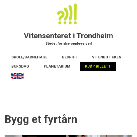
Hopp
til
hovedinnhold
Vitensenteret i Trondheim
Stedet for aha-opplevelser!
Main
SKOLE/BARNEHAGE
BEDRIFT
VITENBUTIKKEN
navigation
BURSDAG
PLANETARIUM
KJØP BILLETT
Bygg et fyrtårn