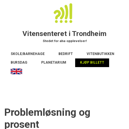
Hopp
til
hovedinnhold
Vitensenteret i Trondheim
Stedet for aha-opplevelser!
Main
SKOLE/BARNEHAGE
BEDRIFT
VITENBUTIKKEN
navigation
BURSDAG
PLANETARIUM
KJØP BILLETT
Problemløsning og
prosent