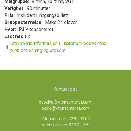
Målgruppe
9. trinn, 10. trinn, VG1
Varighet
90 minutter
Pris
Inkludert i inngangsbillett
Gruppestørrelse
Maks 24 elever
Hvor
På Vitensenteret
Last ned fil
Utdypende informasjon til lærer om besøk med
problemløsning og prosent
Kontakt oss
booking@vitensenteret.com
skole@vitensenteret.com
Vitensenteret: 72 90 90 07
Vitenbutikken: 919 02 979